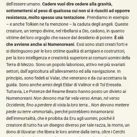
dell’essere umano.
Cadere vuol dire cedere alla gravità,
sottomettersi al peso di qualcosa cui non si è riusciti ad opporre
resistenza, molto spesso una tentazione
. Prendiamo in esempio
– e anche Tolkien ne fa menzione – la caduta degli angeli. Queste
creature, un tempo divine, nel ribellarsi a Dio, cadono, in quanto
vittime del loro orgoglio che nasce dal desiderio di potere.
È ciò
che avviene anche ai Numenoreani
. Essi sono stati creati forti e
si distinguono per le loro ottime qualità di artigiani e costruttori,
per la loro intelligenza e creatività superiore ai comuni uomini della
Terra di Mezzo. Sono un popolo laborioso, attivo nei più svariati
settori, dall’agricoltura all’allevamento ed alla navigazione. In
principio, sono fedeli ai Valar, che venerano e da cui accettano la
guida. Sono anche amici degli Eldar di Valinor e di Tol Eressëa.
Tuttavia, Le Potenze del Reame Beato hanno posto un divieto ai
Numenoreani:
Non devono mai far vela verso Aman, né verso
Occidente, fino a perdere di vista la loro terra… Non devono mettere
piede su terre «immortali»,
perché potrebbero innamorarsi
dell’immortalità, che è proibita da Eru agli uomini, poiché il
creatore di tutto ha un disegno diverso per tale razza, la morte, un
dono di Ilùvatar che libera le loro anime dalla terra, oltre i Cerchi