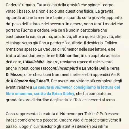
Cadere è umano. Tutta colpa della gravità che spinge il corpo
verso il basso. Ma non è solo una questione fisica. La gravità
riguarda anche la mente e l’anima, quando sono
gravate,
appunto,
dal peso dell’istinto e del peccato. In genere, sono tanti i motivi che
portano l’uomo a cadere. Ma ce n’è uno in particolare che
costituisce la causa prima, una forza, oltre a quella di gravità, che
ci spinge verso giù fino a perdere l’equilibrio: il desiderio. Tolkien
menziona spesso La Caduta di Númenor nelle sue lettere, e ne
tratta abbondantemente ne
Il Silmarillon
, in un capitolo ad essa
dedicato,
L’Akallabêth
. Inoltre, troviamo tracce di tale evento
anche in testi come
I racconti incompiuti
e
La
Storia Della Terra
Di Mezzo
, oltre che alcuni frammenti nelle celebri appendici A e B
de
Il Signore degli Anelli
. Per avere una visione più completa degli
eventi relativi a
La caduta di Númenor,
consigliamo la lettura del
libro omonimo, scritto da Brian Sibley
, che ha compiuto un
grande lavoro di riordino degli scritti di Tolkien inerenti al tema.
Cosa rappresenta la caduta di Nùmenor per Tolkien? Può essere
intesa come errore o peccato. Cadere vuol dire precipitare verso il
basso, luogo in cui risiedono gli istinti e i desideri più infimi