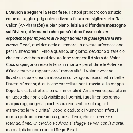
È Sauron a segnare la terza fase
. Fattosi prendere con astuzia
come ostaggio e prigioniero, diventa fidato consigliere del re Tar-
Calion (Ar-Pharazôn) e, pian piano,
inizia a diffondere menzogne
sul Divieto, affermando che quest’ultimo fosse solo
un
espediente per impedire al re degli uomini di guadagnare la vita
eterna
. E così, quel desiderio di immoralità diventa un’ossessione
per i Numenoreani. Fino a quando, un giorno, decidono di fare ciò
che non avrebbero mai dovuto fare: rompere il divieto dei Valar.
Così, si spingono verso la terra immortale per sfidare le Potenze
d’Occidente e strappare loro l’immortalità. I Valar invocano
Ilùvatar, il quale crea un abisso in cui vengono risucchiati i ribelli e
l’intera Númenor, di cui viene cancellata ogni traccia sulla mappa.
Dopo tale catastrofe, la terra immortale di Aman viene spostata in
un luogo che non è più visibile agli Uomini, i quali non potranno
mai più raggiungerla, poiché sarà consentito solo agli elfi
attraverso la “Via Dritta”. Dopo la caduta di Númenor, infatti, i
mortali potranno circumnavigare la Terra, che è un
cerchio
rotondo, finito, un cerchio a cui non si sfugge, se non con la morte,
ma mai più incontreranno i Regni Beati.