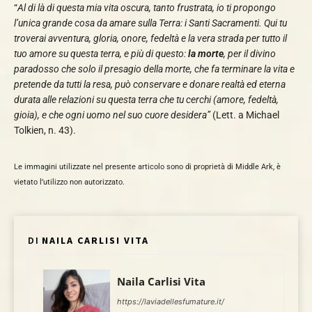
“
Al di là di questa mia vita oscura, tanto frustrata, io ti propongo
l’unica grande cosa da amare sulla Terra: i Santi Sacramenti. Qui tu
troverai avventura, gloria, onore, fedeltà e la vera strada per tutto il
tuo amore su questa terra, e più di questo:
la morte
, per il divino
paradosso che solo il presagio della morte, che fa terminare la vita e
pretende da tutti la resa, può conservare e donare realtà ed eterna
durata alle relazioni su questa terra che tu cerchi (amore, fedeltà,
gioia), e che ogni uomo nel suo cuore desidera”
(Lett. a Michael
Tolkien, n. 43).
Le immagini utilizzate nel presente articolo sono di proprietà di Middle Ark, è
vietato l’utilizzo non autorizzato.
DI
NAILA CARLISI VITA
Naila Carlisi Vita
https://laviadellesfumature.it/