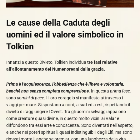
Le cause della Caduta degli
uomini ed il valore simbolico
in
Tolkien
Innanzi a questo Divieto, Tolkien individua
tre fasi relative
all’allontanamento dei Numenoreani dalla grazia.
Prima è l’acquiescenza, l’obbedienza che è libera e volontaria,
benché non senza completa comprensione
. In questa
prima fase,
sono
uomini di pace.
Il loro coraggio si manifesta attraverso i
viaggi per mare. Si spostano a nord, a sud ed a est, rispettando il
divieto di raggiungere l’Ovest. Tra gli uomini selvaggi appaiono
come creature quasi divine, in questo molto vicini ai Valar e
diffondono tra essi arte e conoscenza. Sono diventati nell’aspetto,
e anche nei poteri spirituali, quasi indistinguibili dagli Elfi, ma sono
rimasti mortali, anche se premiati con una lunghezza della vita