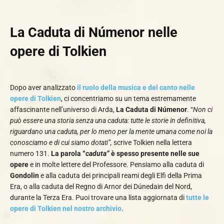
La Caduta di Númenor nelle
opere di Tolkien
Dopo aver analizzato
il ruolo della musica e del canto nelle
opere di Tolkien
, ci concentriamo su un tema estremamente
affascinante nell’universo di Arda,
La Caduta di Númenor
. “
Non ci
può essere una storia senza una caduta: tutte le storie in definitiva,
riguardano una caduta, per lo meno per la mente umana come noi la
conosciamo e di cui siamo dotati”,
scrive Tolkien nella lettera
numero 131.
La parola “
caduta”
è spesso presente nelle sue
opere
e in molte lettere del Professore. Pensiamo alla caduta di
Gondolin
e alla caduta dei principali reami degli Elfi della Prima
Era, o alla caduta del Regno di Arnor dei Dúnedain del Nord,
durante la Terza Era. Puoi trovare una lista aggiornata di
tutte le
opere di Tolkien nel nostro archivio
.