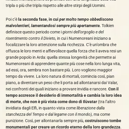
tripla o più che tripla rispetto alle altre stirpi degli Uomini.
Poi c’è
la seconda fase
,
in cui
per molto tempo obbediscono
malvolentieri, lamentandosi sempre più apertamente.
Tolkien
definisce questo periodo come i
giorni dell’orgoglio e del
risentimento contro il Divieto,
in cui i Numenoreani iniziano a
focalizzare la loro attenzione sulla ricchezza. C’è un’ombra che
offusca le loro menti e affievolisce quella forza che li aveva resi un
grande popolo in Arda: quella stessa longevità che permette ai
Numenoreani di apprendere quante più cose nella loro lunga vita,
ad essi, ora, sembra non bastare più. Loro vogliono maggior
tempo da vivere. La loro natura di mortali, comincia così, pian
piano, a diventare un peso che li porta ad allontanarsi dai Valar,
nei confronti dei quali iniziano a provare invidia e rancore.
Con il
tempo accresce il desiderio di immortalità e cambia la loro idea
di morte, che non è più vista come dono di Ilùvatar
(tra l’altro
invidiata dagli Elfi, in quanto vista come
liberazione dalla
stanchezza del Tempo e dal legame con il mondo),
ma come
punizione. Così, per allontanarla sempre più,
costruiscono tombe
monumentali per creare un ricordo eterno della loro grandezza
.