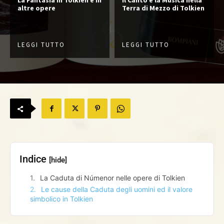
La Fantasia in Tolkien e in
Il Canto e la Musica nella
altre opere
Terra di Mezzo di Tolkien
LEGGI TUTTO
LEGGI TUTTO
Indice
[hide]
La Caduta di Númenor nelle opere di Tolkien
Le cause della Caduta degli uomini ed il valore
simbolico in Tolkien