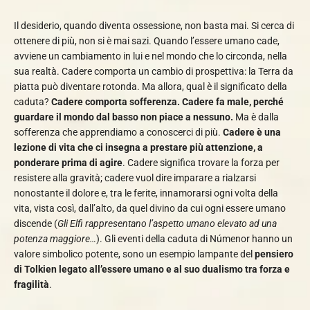
Il desiderio, quando diventa ossessione, non basta mai. Si cerca di
ottenere di più, non si è mai sazi. Quando l’essere umano cade,
avviene un cambiamento in lui e nel mondo che lo circonda, nella
sua realtà. Cadere comporta un cambio di prospettiva: la Terra da
piatta può diventare rotonda. Ma allora, qual è il significato della
caduta?
Cadere comporta sofferenza. Cadere fa male, perché
guardare il mondo dal basso non piace a nessuno.
Ma è dalla
sofferenza che apprendiamo a conoscerci di più.
Cadere è una
lezione di vita che ci insegna a prestare più attenzione, a
ponderare prima di agire
. Cadere significa trovare la forza per
resistere alla gravità; cadere vuol dire imparare a rialzarsi
nonostante il dolore e, tra le ferite, innamorarsi ogni volta della
vita, vista così, dall’alto, da quel divino da cui ogni essere umano
discende (
Gli Elfi rappresentano l’aspetto umano elevato ad una
potenza maggiore…
). Gli eventi della caduta di Númenor hanno un
valore simbolico potente, sono un esempio lampante del
pensiero
di Tolkien legato all’essere umano e al suo dualismo tra forza e
fragilità
.