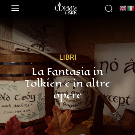
LIBRI
La Fantasia in
Tolkien e in altre
opere