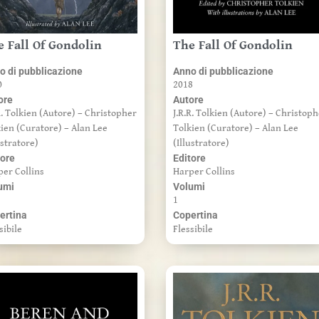
e Fall Of Gondolin
The Fall Of Gondolin
o di pubblicazione
Anno di pubblicazione
0
2018
ore
Autore
R. Tolkien (Autore) – Christopher
J.R.R. Tolkien (Autore) – Christop
ien (Curatore) – Alan Lee
Tolkien (Curatore) – Alan Lee
ustratore)
(Illustratore)
tore
Editore
per Collins
Harper Collins
umi
Volumi
1
ertina
Copertina
sibile
Flessibile