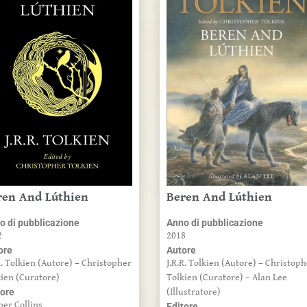
ren And Lúthien
Beren And Lúthien
o di pubblicazione
Anno di pubblicazione
2
2018
ore
Autore
R. Tolkien (Autore) – Christopher
J.R.R. Tolkien (Autore) – Christop
kien (Curatore)
Tolkien (Curatore) – Alan Lee
tore
(Illustratore)
per Collins
Editore