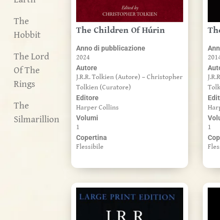
The
The Children Of Húrin
Th
Hobbit
Anno di pubblicazione
Ann
The Lord
2024
201
Of The
Autore
Aut
J.R.R. Tolkien (Autore) – Christopher
J.R.
Rings
Tolkien (Curatore)
Tol
Editore
Edi
The
Harper Collins
Har
Silmarillion
Volumi
Vol
1
1
Copertina
Cop
Flessibile
Fles