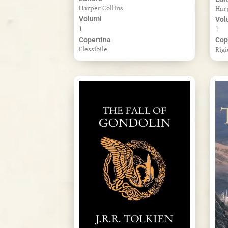
Harper Collins
Har
Volumi
Vol
1
1
Copertina
Cop
Flessibile
Rigi