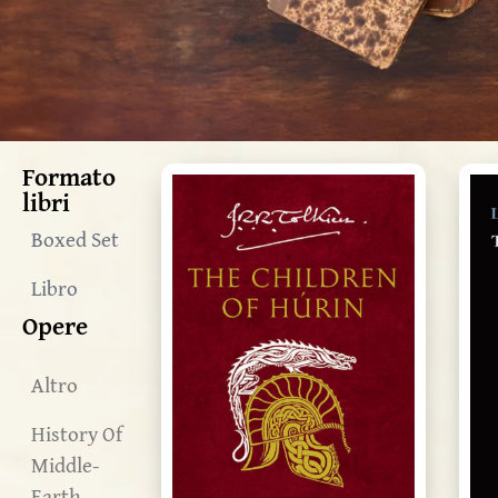
Formato
libri
Boxed Set
Libro
Opere
Altro
History Of
Middle-
Earth