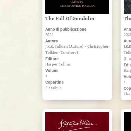
The Fall Of Gondolin
Th
Anno di pubblicazione
Ann
2022
202
Autore
Aut
J.R.R. Tolkien (Autore) – Christopher
J.R.
Tolkien (Curatore)
Tolk
Editore
(Ill
Harper Collins
Edi
Volumi
Har
1
Vol
Copertina
1
Flessibile
Cop
Fles