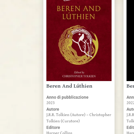
Beren And Lúthien
Be
Anno di pubblicazione
Ann
2023
202
Autore
Aut
J.R.R. Tolkien (Autore) – Christopher
J.R.
Tolkien (Curatore)
Tol
Editore
Edi
Harper Collins
Har