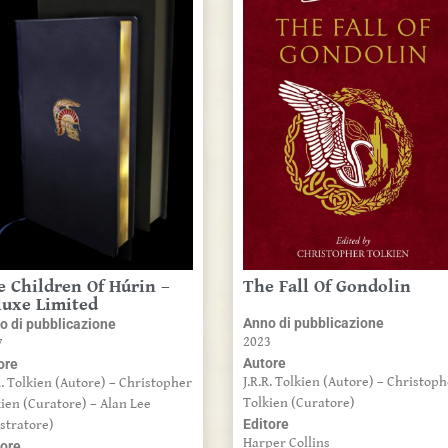
e Children Of Húrin –
The Fall Of Gondolin
luxe Limited
Anno di pubblicazione
o di pubblicazione
2023
7
Autore
ore
J.R.R. Tolkien (Autore) – Christop
R. Tolkien (Autore) – Christopher
Tolkien (Curatore)
ien (Curatore) – Alan Lee
Editore
ustratore)
Harper Collins
tore