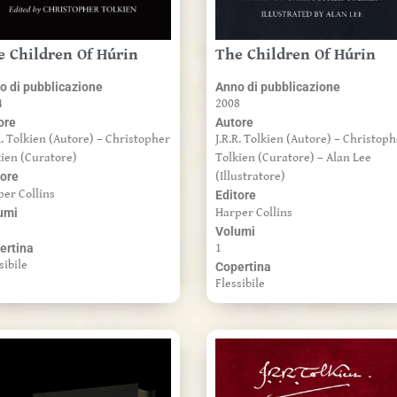
e Children Of Húrin
The Children Of Húrin
o di pubblicazione
Anno di pubblicazione
4
2008
ore
Autore
R. Tolkien (Autore) – Christopher
J.R.R. Tolkien (Autore) – Christop
kien (Curatore)
Tolkien (Curatore) – Alan Lee
tore
(Illustratore)
per Collins
Editore
umi
Harper Collins
Volumi
ertina
1
sibile
Copertina
Flessibile