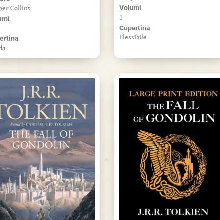
Volumi
per Collins
1
umi
Copertina
Flessibile
ertina
da