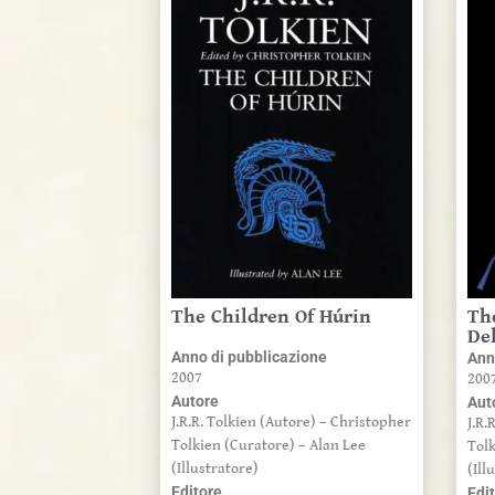
The Children Of Húrin
Th
De
Anno di pubblicazione
Ann
2007
200
Autore
Aut
J.R.R. Tolkien (Autore) – Christopher
J.R.
Tolkien (Curatore) – Alan Lee
Tolk
(Illustratore)
(Ill
Editore
Edi