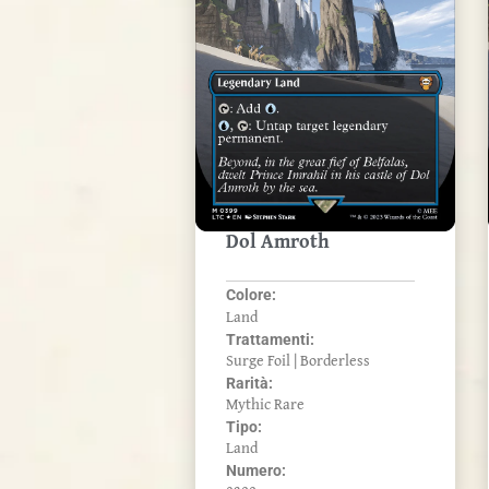
Dol Amroth
Colore:
Land
Trattamenti:
Surge Foil | Borderless
Rarità:
Mythic Rare
Tipo:
Land
Numero: