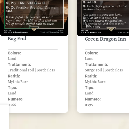
Bag End
Green Dragon Inn
Colore:
Colore:
Land
Land
Trattamenti:
Trattamenti:
Traditional Foil | Borderless
Surge Foil | Borderless
Rarità:
Rarità:
Mythic Rare
Mythic Rare
Tipo:
Tipo:
Land
Land
Numero:
Numero:
0366
0395